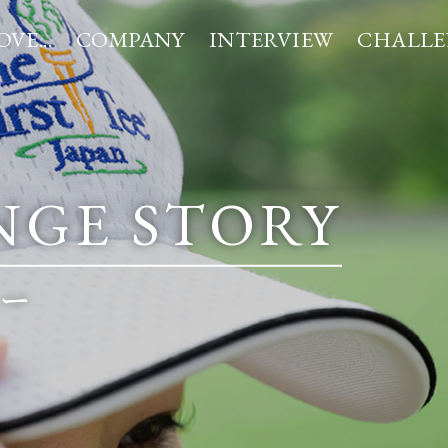
OVE...
COMPANY
INTERVIEW
CHALLE
ロジー
好きが集まるアコーディア・ゴルフ
採用情報
企業理念
新卒採用（大卒）
⼈材育成
新卒採⽤（⾼卒）
I LOVE アコーディア・ゴル
数字で⾒るアコーディア
第二
NGE STORY
ー