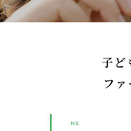
子ど
ファ
N.K