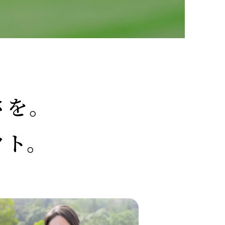
さを。
クト。