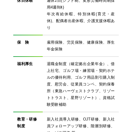
休日休暇
週休2日(シフト制、変形労働時間制採
用4週8休)
年次有給休暇、特別休暇(育児・産
休)、配偶者出産休暇、介護支援休暇あ
り
保 険
雇用保険、労災保険、健康保険、厚生
年金保険
福利厚生
退職金制度（確定拠出企業年金）、借
上社宅、ゴルフ場・練習場・契約ホテ
ルの優待利用、ゴルフ用品割引購入制
度、慰労会、従業員コンペ、契約保養
所（東急ハーヴェストクラブ、リゾー
トトラスト、星野リゾート）、資格試
験受験補助
教育・研修
新入社員導入研修、OJT研修、新入社
制度
員フォローアップ研修、階層別研修、