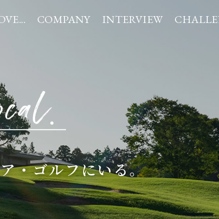
OVE...
COMPANY
INTERVIEW
CHALLE
ロジー
好きが集まるアコーディア・ゴルフ
採用情報
企業理念
新卒採用（大卒）
⼈材育成
新卒採⽤（⾼卒）
I LOVE アコーディア・ゴル
数字で⾒るアコーディア
第二
ィア・ゴルフにいる。