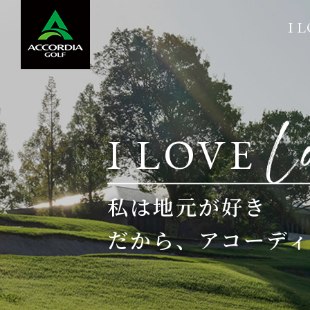
I L
採用メッセージ
テクノ
I LOVE
私は地元が好き
だから、アコーデ