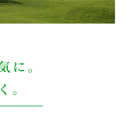
気に。
く。