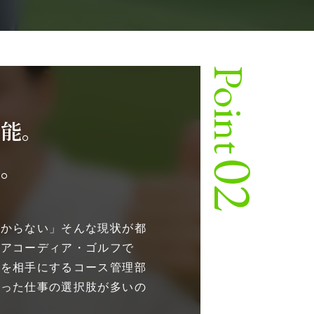
Point
可能。
る。
02
つからない」そんな現状が都
。アコーディア・ゴルフで
然を相手にするコース管理部
合った仕事の選択肢が多いの