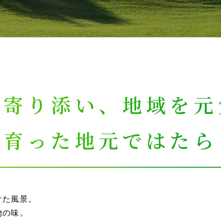
に寄り添い、
地域を元
れ育った
地元ではたら
けた風景。
物の味。